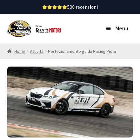
500 recensioni
Vai
Vai
Menu
alla
al
navigazione
contenuto
Home
Home
Attività
Perfezionamento guida Racing Pista
Calendario
Attività
VOUCHER-BUONO
Dicono di noi