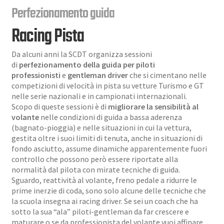
Perfezionamento guida
Chi siamo
Racing Pista
Da alcuni anni la SCDT organizza sessioni
Faq
di
perfezionamento della guida per piloti
professionisti
e
gentleman driver
che si cimentano nelle
competizioni di velocità in pista su vetture Turismo e GT
nelle serie nazionali e in campionati internazionali.
Contatti
Scopo di queste sessioni è di
migliorare la sensibilità al
volante
nelle condizioni di guida a bassa aderenza
(bagnato-pioggia) e nelle situazioni in cui la vettura,
gestita oltre i suoi limiti di tenuta, anche in situazioni di
fondo asciutto, assume dinamiche apparentemente fuori
controllo che possono però essere riportate alla
normalità dal pilota con mirate tecniche di guida.
Sguardo, reattività al volante, freno pedale a ridurre le
prime inerzie di coda, sono solo alcune delle tecniche che
la scuola insegna ai racing driver. Se sei un coach che ha
sotto la sua “ala” piloti-gentleman da far crescere e
maturare o se da professionista del volante vuoi affinare