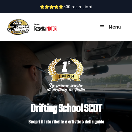
500 recensioni
Vai
Vai
Menu
alla
al
navigazione
contenuto
Home
Calendario
Attività
Drifting School SCDT
VOUCHER-BUONO
Scopri il lato ribelle e artistico della guida
Dicono di noi