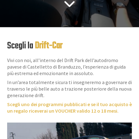
Chi siamo
Faq
Scegli la
Drift-Car
Contatti
Vivi con noi, all’interno del Drift Park dell’autodromo
pavese di Castelletto di Branduzzo, l’esperienza di guida
più estrema ed emozionante in assoluto.
In un’area totalmente sicura ti insegneremo a governare di
traverso le più belle auto a trazione posteriore della nuova
generazione drift.
Scegli uno dei programmi pubblicati e se il tuo acquisto è
un regalo riceverai un VOUCHER valido 12 o 18 mesi.