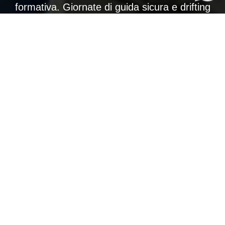
formativa. Giornate di guida sicura e drifting
per imparare il pieno controllo dell’auto,
migliorare concentrazione, coordinazione e
spirito di squadra. Formazione, divertimento e
sicurezza con la prima scuola di Drifting in
Europa.
Organizziamo eventi personalizzati per
aziende
,
collaboratori
e
clienti VIP
.
Email: info@solocurveditraverso.it – Tel:
348/7366699