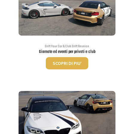
essere
scelte
nella
pagina
del
prodotto
Drift Your Car & Club Drift Reunion
Giornate ed eventi per privati e club
SCOPRI DI PIU’