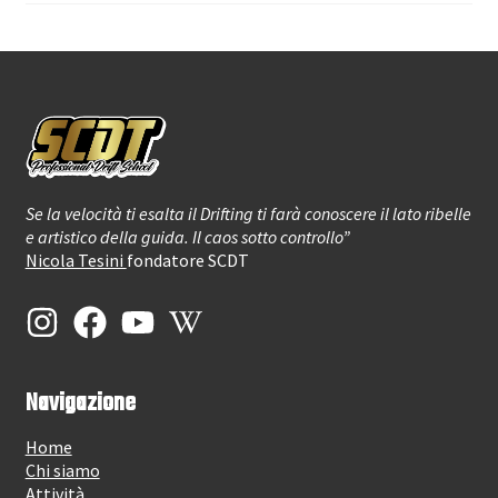
nella
pagina
del
prodotto
Se la velocità ti esalta il Drifting ti farà conoscere il lato ribelle
e artistico della guida. Il caos sotto controllo”
Nicola Tesini
fondatore SCDT
Navigazione
Home
Chi siamo
Attività