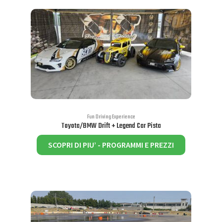
Le
opzioni
possono
essere
scelte
nella
pagina
del
prodotto
Fun Driving Experience
Toyota/BMW Drift + Legend Car Pista
Questo
SCOPRI DI PIU’ - PROGRAMMI E PREZZI
prodotto
ha
più
varianti.
Le
opzioni
possono