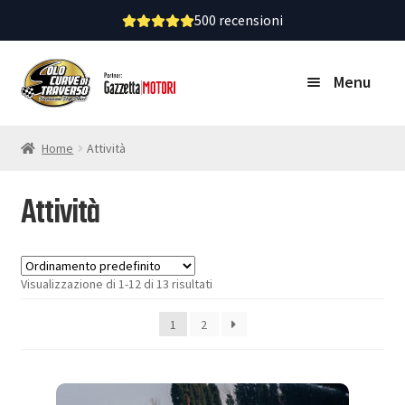
500 recensioni
Vai
Vai
Menu
alla
al
navigazione
contenuto
Home
Home
Attività
Attività
Calendario
Attività
Visualizzazione di 1-12 di 13 risultati
1
2
VOUCHER-BUONO
Dicono di noi