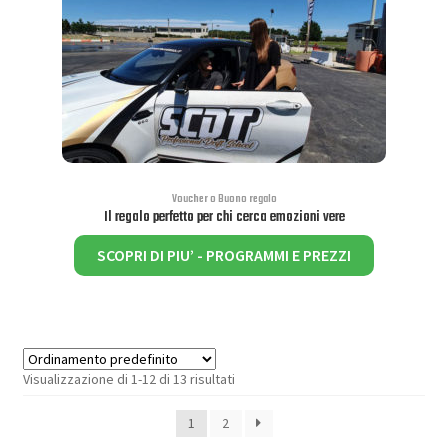
Voucher o Buono regalo
Il regalo perfetto per chi cerca emozioni vere
Questo
SCOPRI DI PIU’ - PROGRAMMI E PREZZI
prodotto
ha
più
varianti.
Le
opzioni
Visualizzazione di 1-12 di 13 risultati
possono
essere
1
2
scelte